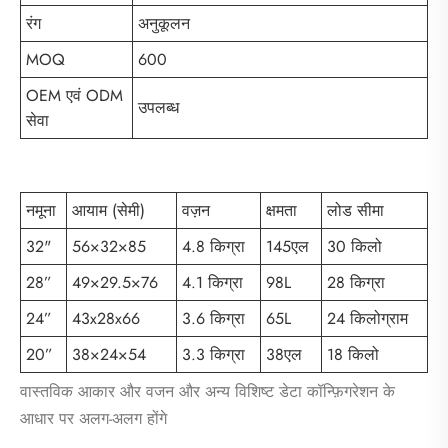
रंग
अनुकूलन
MOQ
600
OEM एवं ODM
उपलब्ध
सेवा
नमूना
आयाम (सेमी)
वज़न
क्षमता
लोड सीमा
32"
56×32×85
4.8 किग्रा
145एल
30 किलो
28”
49×29.5×76
4.1 किग्रा
98L
28 किग्रा
24”
43x28x66
3.6 किग्रा
65L
24 किलोग्राम
20”
38×24×54
3.3 किग्रा
38एल
18 किलो
वास्तविक आकार और वजन और अन्य विशिष्ट डेटा कॉन्फ़िगरेशन के
आधार पर अलग-अलग होंगे