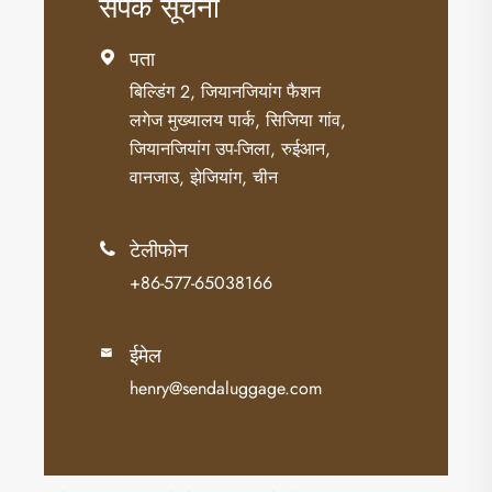
संपर्क सूचना
पता

बिल्डिंग 2, जियानजियांग फैशन
लगेज मुख्यालय पार्क, सिजिया गांव,
जियानजियांग उप-जिला, रुईआन,
वानजाउ, झेजियांग, चीन
टेलीफोन

+86-577-65038166
ईमेल

henry@sendaluggage.com